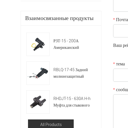
Взаимосвязанные продукты
Почта
*
РЗТ-15 - 200А
Ваш ре
Американский
локтевой шарнир
тема
*
RBLQ-17-45 Задний
молниезащитный
разрядник
сообщ
европейского типа
*
RHDJT-15 - 630A H-h
Муфта для стыкового
соединения
All Products