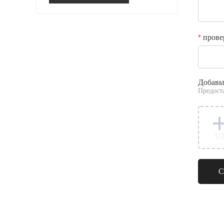
прове
*
Добавь
Предост
1
/