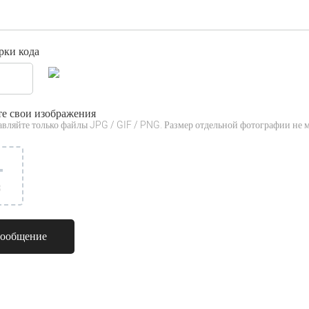
рки кода
те свои изображения
авляйте только файлы JPG / GIF / PNG. Размер отдельной фотографии не 
3