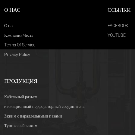
О НАС
ССЫЛКИ
О нас
FACEBOOK
Компания Честь
YOUTUBE
Terms Of Service
Privacy Policy
ПРОДУКЦИЯ
Кабельный разъем
изоляционный перфораторный соединитель
Зажим с параллельными пазами
Тупиковый зажим