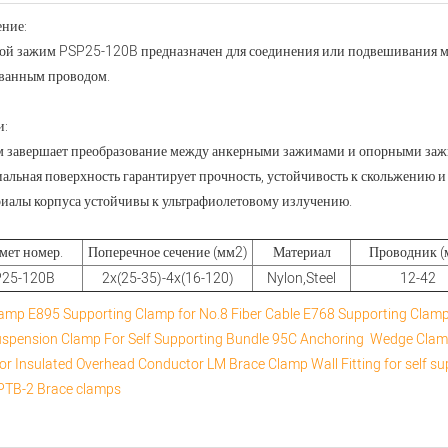
ние:
ой зажим PSP25-120B предназначен для соединения или подвешивания
ванным проводом.
и:
м завершает преобразование между анкерными зажимами и опорными заж
альная поверхность гарантирует прочность, устойчивость к скольжению и
риалы корпуса устойчивы к ультрафиолетовому излучению.
мет номер.
Поперечное сечение (мм2)
Материал
Проводник (
25-120B
2x(25-35)-4x(16-120)
Nylon,Steel
12-42
lamp
E895 Supporting Clamp for No.8 Fiber Cable
E768 Supporting Clamp 
spension Clamp For Self Supporting Bundle
95C Anchoring Wedge Cla
or Insulated Overhead Conductor
LM Brace Clamp
Wall Fitting for self s
PTB-2 Brace clamps