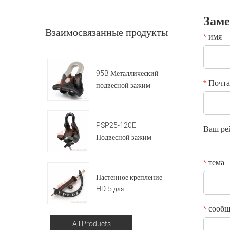
Зам
Взаимосвязанные продукты
имя
*
95B Металлический
Почта
*
подвесной зажим
PSP25-120E
Ваш ре
Подвесной зажим
тема
*
Настенное крепление
HD-5 для
самонесущего
сообщ
*
изолированного
All Products
провода