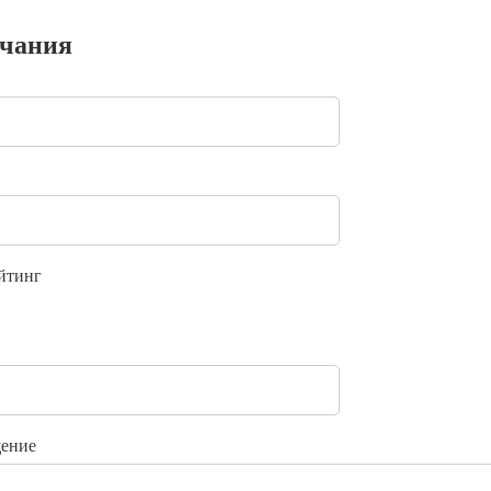
ечания
йтинг
ение