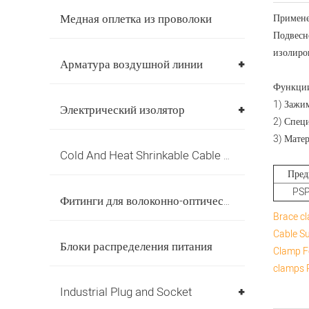
Медная оплетка из проволоки
Примене
Подвесн
изолиро
Арматура воздушной линии
Функци
1) Зажи
Электрический изолятор
2) Специ
3) Мате
Cold And Heat Shrinkable Cable Accessories
Пред
PSP
Фитинги для волоконно-оптических кабелей
Brace c
Cable
Su
Блоки распределения питания
Clamp F
clamps
Industrial Plug and Socket