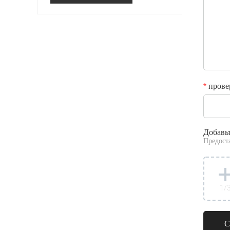
прове
*
Добавь
Предост
1
/