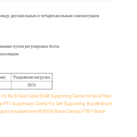
 между двухжильным и четырехжильным самонесущим
имами путем регулировки болта.
 изоляцию.
мм)
Разрывная нагрузка
8KN
for No.8 Fiber Cable
E648 Supporting Clamp for No.8 Fiber
mp
PT-1 Suspension Clamp For Self Supporting Bundle
Brace
upport insulated wire
NUPS54 Brace Clamps
PTB-1 Brace