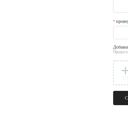
прове
*
Добавь
Предост
1
/