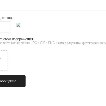
рки кода
те свои изображения
авляйте только файлы JPG / GIF / PNG. Размер отдельной фотографии не 
3