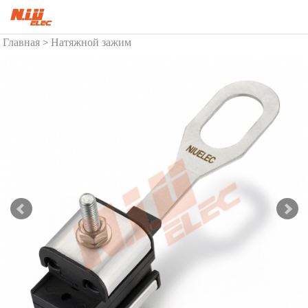
Главная
Натяжной зажим
>