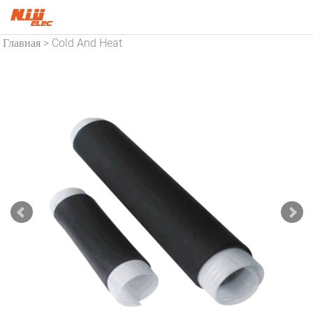
Главная
Cold And Heat
>
Shrinkable Cable Accessories