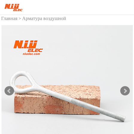
Главная
Арматура воздушной
>
линии
Фитинги стальные
>
звенья